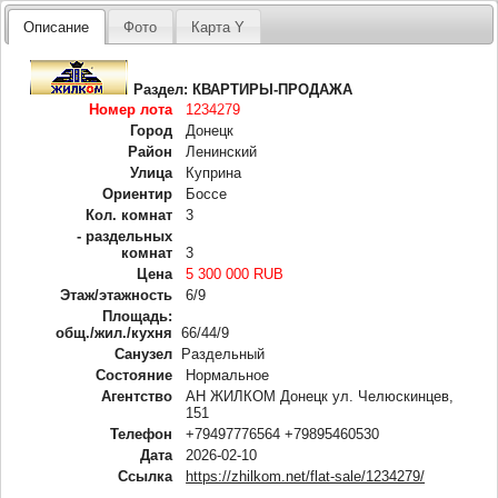
Описание
Фото
Карта Y
Раздел:
КВАРТИРЫ-ПРОДАЖА
Номер лота
1234279
Город
Донецк
Район
Ленинский
Улица
Куприна
Ориентир
Боссе
Кол. комнат
3
- раздельных
комнат
3
Цена
5 300 000 RUB
Этаж/этажность
6/9
Площадь:
общ./жил./кухня
66/44/9
Санузел
Раздельный
Состояние
Нормальное
Агентство
АН ЖИЛКОМ Донецк ул. Челюскинцев,
151
Телефон
+79497776564 +79895460530
Дата
2026-02-10
Ссылка
https://zhilkom.net/flat-sale/1234279/