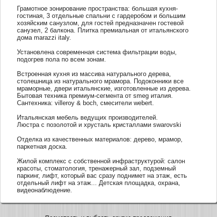
Грамотное зонирование пространства: большая кухня-
гостиная, 3 отдельные спальни с гардеробом и большим
хозяйским санузлом, для гостей предназначен гостевой
санузел, 2 балкона. Плитка премиальная от итальянского
дома marazzi italy.
Установлена современная система фильтрации воды,
подогрев пола по всем зонам.
Встроенная кухня из массива натурального дерева,
столешница из натурального мрамора. Подоконники все
мраморные, двери итальянские, изготовленные из дерева.
Бытовая техника премиум-сегмента от smeg италия.
Сантехника: villeroy & boch, смесители webert.
Итальянская мебель ведущих производителей.
Люстра с позолотой и хрусталь кристаллами swarovski
Отделка из качественных материалов: дерево, мрамор,
паркетная доска.
Жилой комплекс с собственной инфраструктурой: салон
красоты, стоматология, тренажерный зал, подземный
паркинг, лифт, который вас сразу поднимет на этаж, есть
отдельный лифт на этаж... Детская площадка, охрана,
видеонаблюдение.