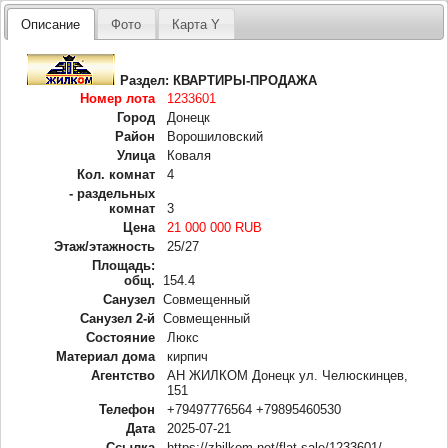
Описание
Фото
Карта Y
Раздел:
КВАРТИРЫ-ПРОДАЖА
Номер лота
1233601
Город
Донецк
Район
Ворошиловский
Улица
Коваля
Кол. комнат
4
- раздельных
комнат
3
Цена
21 000 000 RUB
Этаж/этажность
25/27
Площадь:
общ.
154.4
Санузел
Совмещенный
Санузел 2-й
Совмещенный
Состояние
Люкс
Материал дома
кирпич
Агентство
АН ЖИЛКОМ Донецк ул. Челюскинцев,
151
Телефон
+79497776564 +79895460530
Дата
2025-07-21
Ссылка
https://zhilkom.net/flat-sale/1233601/