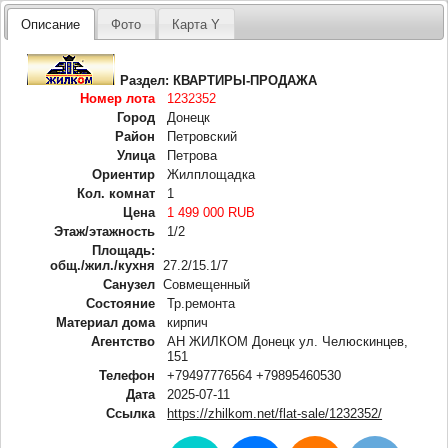
Описание
Фото
Карта Y
Раздел:
КВАРТИРЫ-ПРОДАЖА
Номер лота
1232352
Город
Донецк
Район
Петровский
Улица
Петрова
Ориентир
Жилплощадка
Кол. комнат
1
Цена
1 499 000 RUB
Этаж/этажность
1/2
Площадь:
общ./жил./кухня
27.2/15.1/7
Санузел
Совмещенный
Состояние
Тр.ремонта
Материал дома
кирпич
Агентство
АН ЖИЛКОМ Донецк ул. Челюскинцев,
151
Телефон
+79497776564 +79895460530
Дата
2025-07-11
Ссылка
https://zhilkom.net/flat-sale/1232352/