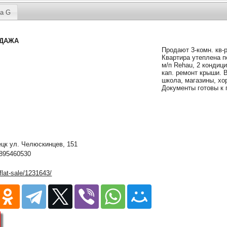
а G
ОДАЖА
Продают 3-комн. кв-ру
Квартира утеплена п
м/п Rehau, 2 кондиц
кап. ремонт крыши. 
школа, магазины, хо
Документы готовы к 
к ул. Челюскинцев, 151
895460530
/flat-sale/1231643/