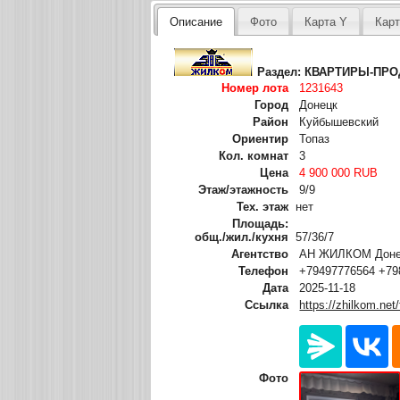
Описание
Фото
Карта Y
Карт
Раздел:
КВАРТИРЫ-ПР
Номер лота
1231643
Город
Донецк
Район
Куйбышевский
Ориентир
Топаз
Кол. комнат
3
Цена
4 900 000 RUB
Этаж/этажность
9/9
Тех. этаж
нет
Площадь:
общ./жил./кухня
57/36/7
Агентство
АН ЖИЛКОМ Донец
Телефон
+79497776564 +79
Дата
2025-11-18
Ссылка
https://zhilkom.net
Фото