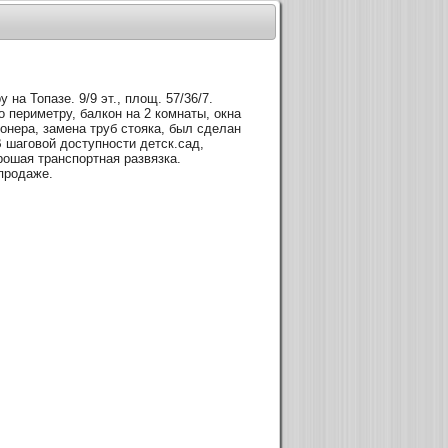
 на Топазе. 9/9 эт., площ. 57/36/7.
о периметру, балкон на 2 комнаты, окна
ионера, замена труб стояка, был сделан
В шаговой доступности детск.сад,
рошая транспортная развязка.
продаже.