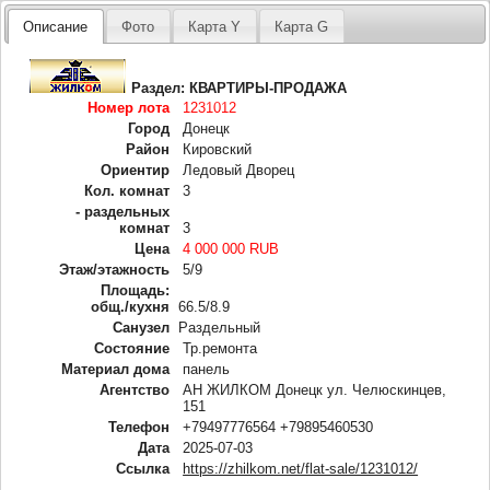
Описание
Фото
Карта Y
Карта G
Раздел:
КВАРТИРЫ-ПРОДАЖА
Номер лота
1231012
Город
Донецк
Район
Кировский
Ориентир
Ледовый Дворец
Кол. комнат
3
- раздельных
комнат
3
Цена
4 000 000 RUB
Этаж/этажность
5/9
Площадь:
общ./кухня
66.5/8.9
Санузел
Раздельный
Состояние
Тр.ремонта
Материал дома
панель
Агентство
АН ЖИЛКОМ Донецк ул. Челюскинцев,
151
Телефон
+79497776564 +79895460530
Дата
2025-07-03
Ссылка
https://zhilkom.net/flat-sale/1231012/