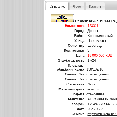
Описание
Фото
Карта Y
Раздел:
КВАРТИРЫ-ПР
Номер лота
1230214
Город
Донецк
Район
Ворошиловский
Улица
Панфилова
Ориентир
Евроград
Кол. комнат
3
Цена
18 000 000 RUB
Этаж/этажность
17/24
Площадь:
общ./жил./кухня
138/102/18
Санузел 2-й
Совмещенный
Санузел 3-й
Совмещенный
Состояние
Люкс
Материал дома
монолит
Лоджия
стекленная
Агентство
АН ЖИЛКОМ Донец
Телефон
+79497776564 +79
Дата
2025-06-29
Ссылка
https://zhilkom.net