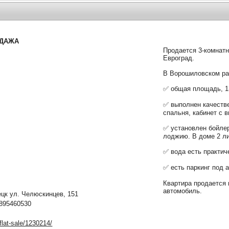
ОДАЖА
Продается 3-комнатн
Евроград.
В Ворошиловском рай
✅ общая площадь, 13
✅ выполнен качестве
спальня, кабинет с 
✅ установлен бойлер
лоджию. В доме 2 л
✅ вода есть практиче
✅ есть паркинг под а
Квартира продается 
автомобиль.
к ул. Челюскинцев, 151
895460530
/flat-sale/1230214/