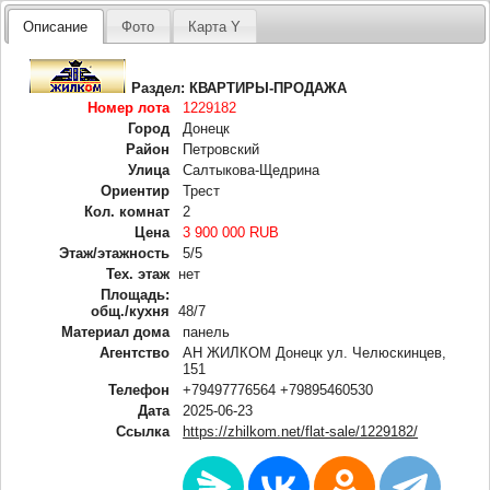
Описание
Фото
Карта Y
Раздел:
КВАРТИРЫ-ПРОДАЖА
Номер лота
1229182
Город
Донецк
Район
Петровский
Улица
Салтыкова-Щедрина
Ориентир
Трест
Кол. комнат
2
Цена
3 900 000 RUB
Этаж/этажность
5/5
Тех. этаж
нет
Площадь:
общ./кухня
48/7
Материал дома
панель
Агентство
АН ЖИЛКОМ Донецк ул. Челюскинцев,
151
Телефон
+79497776564 +79895460530
Дата
2025-06-23
Ссылка
https://zhilkom.net/flat-sale/1229182/