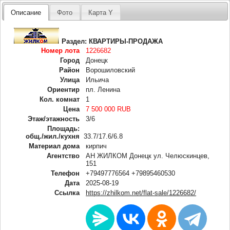
Описание
Фото
Карта Y
Раздел:
КВАРТИРЫ-ПРОДАЖА
Номер лота
1226682
Город
Донецк
Район
Ворошиловский
Улица
Ильича
Ориентир
пл. Ленина
Кол. комнат
1
Цена
7 500 000 RUB
Этаж/этажность
3/6
Площадь:
общ./жил./кухня
33.7/17.6/6.8
Материал дома
кирпич
Агентство
АН ЖИЛКОМ Донецк ул. Челюскинцев,
151
Телефон
+79497776564 +79895460530
Дата
2025-08-19
Ссылка
https://zhilkom.net/flat-sale/1226682/