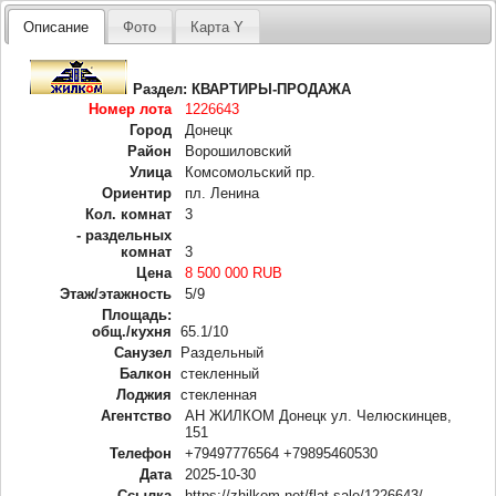
Описание
Фото
Карта Y
Раздел:
КВАРТИРЫ-ПРОДАЖА
Номер лота
1226643
Город
Донецк
Район
Ворошиловский
Улица
Комсомольский пр.
Ориентир
пл. Ленина
Кол. комнат
3
- раздельных
комнат
3
Цена
8 500 000 RUB
Этаж/этажность
5/9
Площадь:
общ./кухня
65.1/10
Санузел
Раздельный
Балкон
стекленный
Лоджия
стекленная
Агентство
АН ЖИЛКОМ Донецк ул. Челюскинцев,
151
Телефон
+79497776564 +79895460530
Дата
2025-10-30
Ссылка
https://zhilkom.net/flat-sale/1226643/