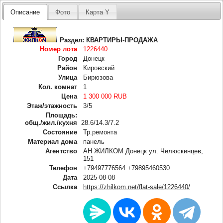
Описание
Фото
Карта Y
Раздел:
КВАРТИРЫ-ПРОДАЖА
Номер лота
1226440
Город
Донецк
Район
Кировский
Улица
Бирюзова
Кол. комнат
1
Цена
1 300 000 RUB
Этаж/этажность
3/5
Площадь:
общ./жил./кухня
28.6/14.3/7.2
Состояние
Тр.ремонта
Материал дома
панель
Агентство
АН ЖИЛКОМ Донецк ул. Челюскинцев,
151
Телефон
+79497776564 +79895460530
Дата
2025-08-08
Ссылка
https://zhilkom.net/flat-sale/1226440/