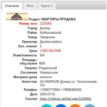
Описание
Фото
Карта Y
Раздел:
КВАРТИРЫ-ПРОДАЖА
Номер лота
1225065
Город
Донецк
Район
Куйбышевский
Улица
Заварзина
Ориентир
Донбасскабель
Кол. комнат
2
Цена
3 500 000 RUB
Этаж/этажность
6/9
Площадь:
общ./кухня
48/6
Санузел
Раздельный
Состояние
Нормальное
Материал дома
монолит
Агентство
АН ЖИЛКОМ Донецк ул. Челюскинцев,
151
Телефон
+79497776564 +79895460530
Дата
2025-07-01
Ссылка
https://zhilkom.net/flat-sale/1225065/