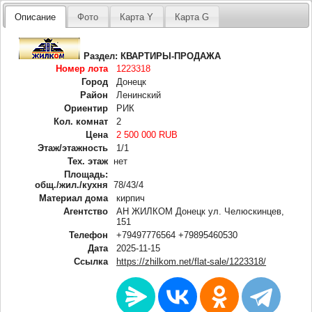
Описание
Фото
Карта Y
Карта G
Раздел:
КВАРТИРЫ-ПРОДАЖА
Номер лота
1223318
Город
Донецк
Район
Ленинский
Ориентир
РИК
Кол. комнат
2
Цена
2 500 000 RUB
Этаж/этажность
1/1
Тех. этаж
нет
Площадь:
общ./жил./кухня
78/43/4
Материал дома
кирпич
Агентство
АН ЖИЛКОМ Донецк ул. Челюскинцев,
151
Телефон
+79497776564 +79895460530
Дата
2025-11-15
Ссылка
https://zhilkom.net/flat-sale/1223318/