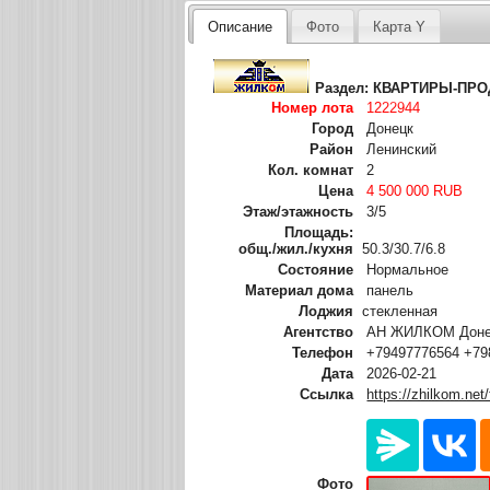
Описание
Фото
Карта Y
Раздел:
КВАРТИРЫ-ПР
Номер лота
1222944
Город
Донецк
Район
Ленинский
Кол. комнат
2
Цена
4 500 000 RUB
Этаж/этажность
3/5
Площадь:
общ./жил./кухня
50.3/30.7/6.8
Состояние
Нормальное
Материал дома
панель
Лоджия
стекленная
Агентство
АН ЖИЛКОМ Донец
Телефон
+79497776564 +79
Дата
2026-02-21
Ссылка
https://zhilkom.net
Фото