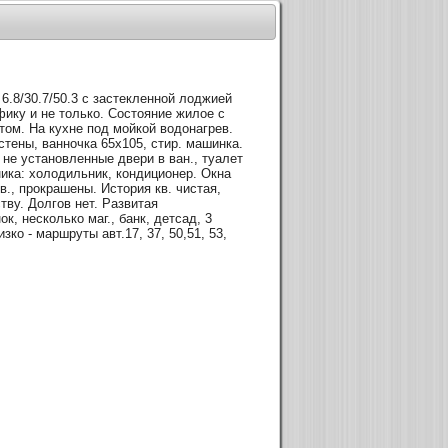
 6.8/30.7/50.3 с застекленной лоджией
афику и не только. Состояние жилое с
ом. На кухне под мойкой водонагрев.
стены, ванночка 65х105, стир. машинка.
 не установленные двери в ван., туалет
ника: холодильник, кондиционер. Окна
в., прокрашены. История кв. чистая,
тву. Долгов нет. Развитая
к, несколько маг., банк, детсад, 3
изко - маршруты авт.17, 37, 50,51, 53,