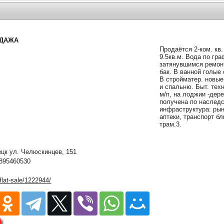
ОДАЖА
Продаётся 2-ком. кв.
9.5кв.м. Вода по гр
затянувшимся ремонт
бак. В ванной голые 
В стройматер. новые
и спальню. Быт. тех
м/п, на лоджии -дере
получена по наследс
инфраструктура: рыно
аптеки, транспорт бл
трам.3.
к ул. Челюскинцев, 151
895460530
/flat-sale/1222944/