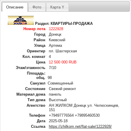
Описание
Фото
Карта Y
Раздел:
КВАРТИРЫ-ПРОДАЖА
Номер лота
1222928
Город
Донецк
Район
Киевский
Улица
Артема
Ориентир
пл. Шахтерская
Кол. комнат
4
Цена
12 500 000 RUB
Этаж/этажность
7/10
Площадь:
общ.
98
Санузел
Совмещенный
Состояние
Свежий ремонт
Материал дома
панель
Тип дома
Высотный
Агентство
АН ЖИЛКОМ Донецк ул. Челюскинцев,
151
Телефон
+79497776564 +79895460530
Дата
2025-05-18
Ссылка
https://zhilkom.net/flat-sale/1222928/