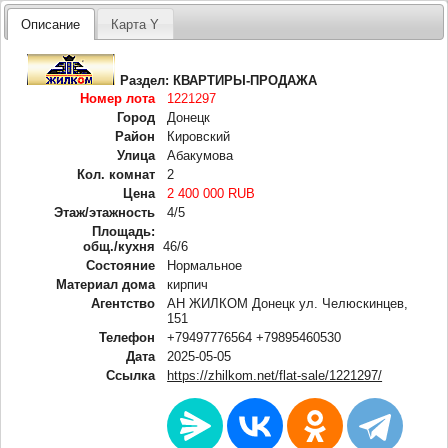
Описание
Карта Y
Раздел:
КВАРТИРЫ-ПРОДАЖА
Номер лота
1221297
Город
Донецк
Район
Кировский
Улица
Абакумова
Кол. комнат
2
Цена
2 400 000 RUB
Этаж/этажность
4/5
Площадь:
общ./кухня
46/6
Состояние
Нормальное
Материал дома
кирпич
Агентство
АН ЖИЛКОМ Донецк ул. Челюскинцев,
151
Телефон
+79497776564 +79895460530
Дата
2025-05-05
Ссылка
https://zhilkom.net/flat-sale/1221297/