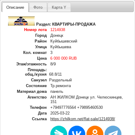
Описание
Фото
Карта Y
Раздел:
КВАРТИРЫ-ПРОДАЖА
Номер лота
1214938
Город
Донецк
Район
Куйбышевский
Улица
Куйбышева
Кол. комнат
3
Цена
6 000 000 RUB
Этаж/этажность
8/9
Площадь:
общ./кухня
68.8/11
Санузел
Раздельный
Состояние
Тр.ремонта
Материал дома
панель
Агентство
АН ЖИЛКОМ Донецк ул. Челюскинцев,
151
Телефон
+79497776564 +79895460530
Дата
2025-03-22
Ссылка
https://zhilkom.net/flat-sale/1214938/