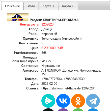
Описание
Фото
Карта Y
Карта G
Раздел:
КВАРТИРЫ-ПРОДАЖА
Номер лота
1209828
Город
Донецк
Район
Кировский
Ориентир
Текстильщик (микрорайон)
Кол. комнат
2
Цена
5 200 000 RUB
Этаж/этажность
8/9
Площадь:
общ./жил./кухня
54/30/9
Состояние
Нормальное
Агентство
АН ЖИЛКОМ Донецк ул. Челюскинцев,
151
Телефон
+79497776564 +79895460530
Дата
2025-02-09
Ссылка
https://zhilkom.net/flat-sale/1209828/