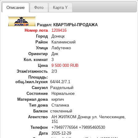
Описание
Фото
Карта Y
Раздел:
КВАРТИРЫ-ПРОДАЖА
Номер лота
1209416
Город
Донецк
Район
Калининский
Улица
Лабутенко
Ориентир
Дик
Кол. комнат
3
Цена
9 500 000 RUB
Этаж/этажность
2/3
Площадь:
общ./жил./кухня
64/44.2/7.1
Санузел
Раздельный
Состояние
Нормальное
Материал дома
кирпич
Тип дома
Сталинка
Балкон
стекленный
Агентство
АН ЖИЛКОМ Донецк ул. Челюскинцев,
151
Телефон
+79497776564 +79895460530
Дата
2025-12-29