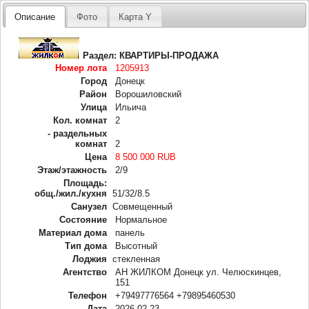
Описание
Фото
Карта Y
Раздел:
КВАРТИРЫ-ПРОДАЖА
Номер лота
1205913
Город
Донецк
Район
Ворошиловский
Улица
Ильича
Кол. комнат
2
- раздельных
комнат
2
Цена
8 500 000 RUB
Этаж/этажность
2/9
Площадь:
общ./жил./кухня
51/32/8.5
Санузел
Совмещенный
Состояние
Нормальное
Материал дома
панель
Тип дома
Высотный
Лоджия
стекленная
Агентство
АН ЖИЛКОМ Донецк ул. Челюскинцев,
151
Телефон
+79497776564 +79895460530
Дата
2026-02-23