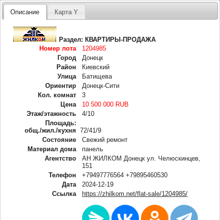
Описание
Карта Y
Раздел:
КВАРТИРЫ-ПРОДАЖА
Номер лота
1204985
Город
Донецк
Район
Киевский
Улица
Батищева
Ориентир
Донецк-Сити
Кол. комнат
3
Цена
10 500 000 RUB
Этаж/этажность
4/10
Площадь:
общ./жил./кухня
72/41/9
Состояние
Свежий ремонт
Материал дома
панель
Агентство
АН ЖИЛКОМ Донецк ул. Челюскинцев,
151
Телефон
+79497776564 +79895460530
Дата
2024-12-19
Ссылка
https://zhilkom.net/flat-sale/1204985/