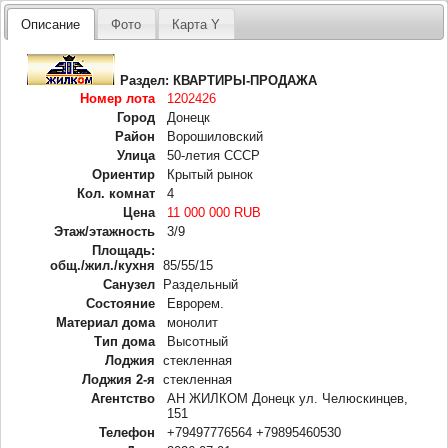
Описание
Фото
Карта Y
Раздел:
КВАРТИРЫ-ПРОДАЖА
Номер лота
1202426
Город
Донецк
Район
Ворошиловский
Улица
50-летия СССР
Ориентир
Крытый рынок
Кол. комнат
4
Цена
11 000 000 RUB
Этаж/этажность
3/9
Площадь:
общ./жил./кухня
85/55/15
Санузел
Раздельный
Состояние
Еврорем.
Материал дома
монолит
Тип дома
Высотный
Лоджия
стекленная
Лоджия 2-я
стекленная
Агентство
АН ЖИЛКОМ Донецк ул. Челюскинцев,
151
Телефон
+79497776564 +79895460530