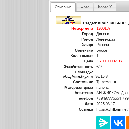
Описание
Фото
Карта Y
Раздел:
КВАРТИРЫ-ПР
Номер лота
1200187
Город
Донецк
Район
Ленинский
Улица
Речная
Ориентир
Боссе
Кол. комнат
1
Цена
3 700 000 RUB
Этаж/этажность
6/9
Площадь:
общ./жил./кухня
36/16/8
Состояние
Тр.ремонта
Материал дома
панель
Агентство
АН ЖИЛКОМ Донец
Телефон
+79497776564 +79
Дата
2025-03-17
Ссылка
https://zhilkom.net