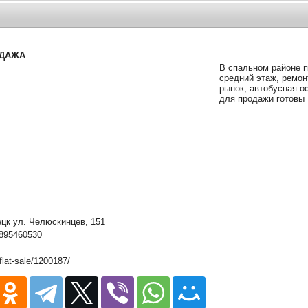
ОДАЖА
В спальном районе п
средний этаж, ремон
рынок, автобусная о
для продажи готовы
к ул. Челюскинцев, 151
895460530
/flat-sale/1200187/