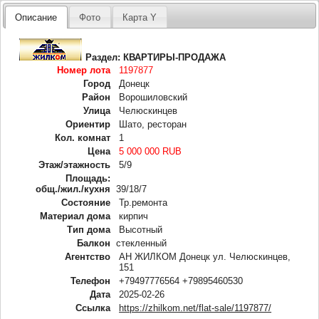
Описание
Фото
Карта Y
Раздел:
КВАРТИРЫ-ПРОДАЖА
Номер лота
1197877
Город
Донецк
Район
Ворошиловский
Улица
Челюскинцев
Ориентир
Шато, ресторан
Кол. комнат
1
Цена
5 000 000 RUB
Этаж/этажность
5/9
Площадь:
общ./жил./кухня
39/18/7
Состояние
Тр.ремонта
Материал дома
кирпич
Тип дома
Высотный
Балкон
стекленный
Агентство
АН ЖИЛКОМ Донецк ул. Челюскинцев,
151
Телефон
+79497776564 +79895460530
Дата
2025-02-26
Ссылка
https://zhilkom.net/flat-sale/1197877/