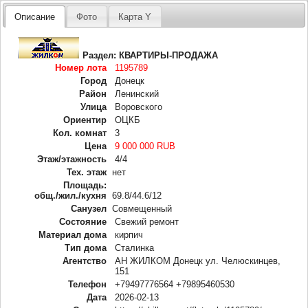
Описание
Фото
Карта Y
Раздел:
КВАРТИРЫ-ПРОДАЖА
Номер лота
1195789
Город
Донецк
Район
Ленинский
Улица
Воровского
Ориентир
ОЦКБ
Кол. комнат
3
Цена
9 000 000 RUB
Этаж/этажность
4/4
Тех. этаж
нет
Площадь:
общ./жил./кухня
69.8/44.6/12
Санузел
Совмещенный
Состояние
Свежий ремонт
Материал дома
кирпич
Тип дома
Сталинка
Агентство
АН ЖИЛКОМ Донецк ул. Челюскинцев,
151
Телефон
+79497776564 +79895460530
Дата
2026-02-13