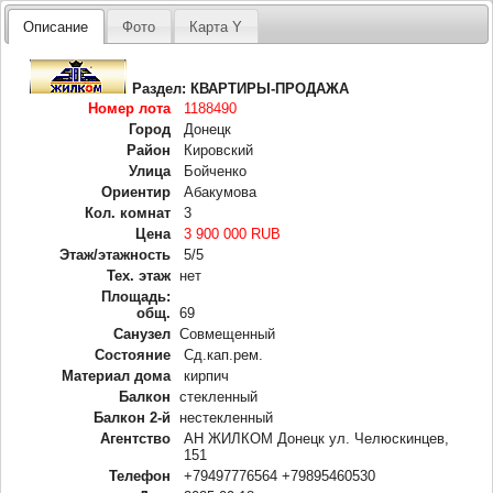
Описание
Фото
Карта Y
Раздел:
КВАРТИРЫ-ПРОДАЖА
Номер лота
1188490
Город
Донецк
Район
Кировский
Улица
Бойченко
Ориентир
Абакумова
Кол. комнат
3
Цена
3 900 000 RUB
Этаж/этажность
5/5
Тех. этаж
нет
Площадь:
общ.
69
Санузел
Совмещенный
Состояние
Сд.кап.рем.
Материал дома
кирпич
Балкон
стекленный
Балкон 2-й
нестекленный
Агентство
АН ЖИЛКОМ Донецк ул. Челюскинцев,
151
Телефон
+79497776564 +79895460530