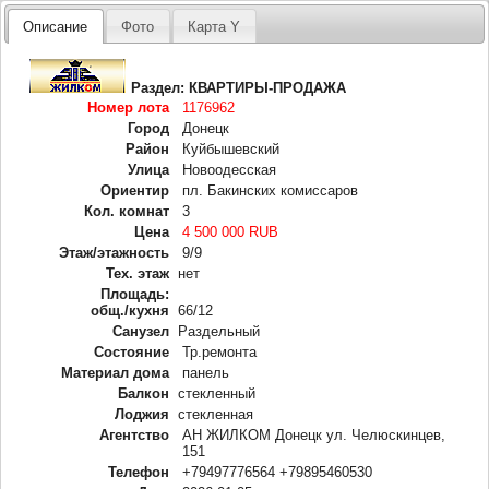
Описание
Фото
Карта Y
Раздел:
КВАРТИРЫ-ПРОДАЖА
Номер лота
1176962
Город
Донецк
Район
Куйбышевский
Улица
Новоодесская
Ориентир
пл. Бакинских комиссаров
Кол. комнат
3
Цена
4 500 000 RUB
Этаж/этажность
9/9
Тех. этаж
нет
Площадь:
общ./кухня
66/12
Санузел
Раздельный
Состояние
Тр.ремонта
Материал дома
панель
Балкон
стекленный
Лоджия
стекленная
Агентство
АН ЖИЛКОМ Донецк ул. Челюскинцев,
151
Телефон
+79497776564 +79895460530