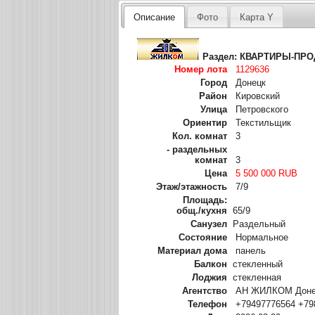
Описание
Фото
Карта Y
Раздел:
КВАРТИРЫ-ПР
Номер лота
1129636
Город
Донецк
Район
Кировский
Улица
Петровского
Ориентир
Текстильщик
Кол. комнат
3
- раздельных
комнат
3
Цена
5 500 000 RUB
Этаж/этажность
7/9
Площадь:
общ./кухня
65/9
Санузел
Раздельный
Состояние
Нормальное
Материал дома
панель
Балкон
стекленный
Лоджия
стекленная
Агентство
АН ЖИЛКОМ Донец
Телефон
+79497776564 +79