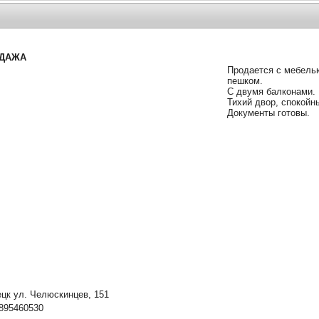
ОДАЖА
Продается с мебелью
пешком.
C двумя балконами.
Тихий двор, спокойн
Документы готовы.
к ул. Челюскинцев, 151
895460530