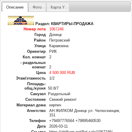
Описание
Фото
Карта Y
Раздел:
КВАРТИРЫ-ПРОДАЖА
Номер лота
1067246
Город
Донецк
Район
Петровский
Улица
Карамзина
Ориентир
РИК
Кол. комнат
2
- раздельных
комнат
2
Цена
4 500 000 RUB
Этаж/этажность
1/2
Площадь:
общ./кухня
50.8/7
Санузел
Раздельный
Состояние
Свежий ремонт
Материал дома
кирпич
Агентство
АН ЖИЛКОМ Донецк ул. Челюскинцев,
151
Телефон
+79497776564 +79895460530
Дата
2026-03-11
Ссылка
https://zhilkom.net/flat-sale/1067246/