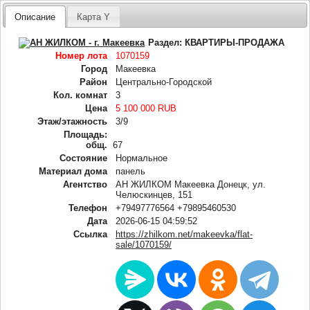
Описание
Карта Y
Раздел:
КВАРТИРЫ-ПРОДАЖА
Номер лота
1070159
Город
Макеевка
Район
Центрально-Городской
Кол. комнат
3
Цена
5 100 000 RUB
Этаж/этажность
3/9
Площадь:
общ.
67
Состояние
Нормальное
Материал дома
панель
Агентство
АН ЖИЛКОМ Макеевка Донецк, ул.
Челюскинцев, 151
Телефон
+79497776564 +79895460530
Дата
2026-06-15 04:59:52
Ссылка
https://zhilkom.net/makeevka/flat-
sale/1070159/