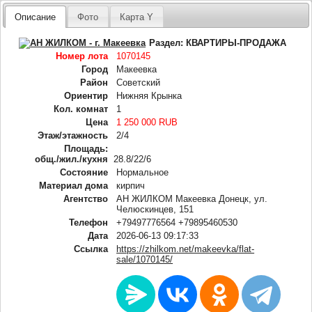
Описание
Фото
Карта Y
Раздел:
КВАРТИРЫ-ПРОДАЖА
Номер лота
1070145
Город
Макеевка
Район
Советский
Ориентир
Нижняя Крынка
Кол. комнат
1
Цена
1 250 000 RUB
Этаж/этажность
2/4
Площадь:
общ./жил./кухня
28.8/22/6
Состояние
Нормальное
Материал дома
кирпич
Агентство
АН ЖИЛКОМ Макеевка Донецк, ул.
Челюскинцев, 151
Телефон
+79497776564 +79895460530
Дата
2026-06-13 09:17:33
Ссылка
https://zhilkom.net/makeevka/flat-
sale/1070145/