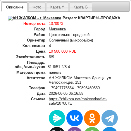
Описание
Фото
Карта Y
Карта G
Раздел:
КВАРТИРЫ-ПРОДАЖА
Номер лота
1070073
Город
Макеевка
Район
Центрально-Городской
Ориентир
Солнечный (микрорайон)
Кол. комнат
4
Цена
10 500 000 RUB
Этаж/этажность
6/9
Площадь:
общ./жил./кухня
81.8/51.2/8.4
Материал дома
панель
Агентство
АН ЖИЛКОМ Макеевка Донецк, ул.
Челюскинцев, 151
Телефон
+79497776564 +79895460530
Дата
2026-06-05 06:16:59
Ссылка
https://zhilkom.net/makeevka/flat-
sale/1070073/