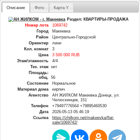
Описание
Фото
Карта Y
Раздел:
КВАРТИРЫ-ПРОДАЖА
Номер лота
1069742
Город
Макеевка
Район
Центрально-Городской
Ориентир
лини
Кол. комнат
3
Цена
3 500 000 RUB
Этаж/этажность
4/4
Тех. этаж
нет
Площадь:
общ.
56
Состояние
Нормальное
Материал дома
кирпич
Агентство
АН ЖИЛКОМ Макеевка Донецк, ул.
Челюскинцев, 151
Телефон
+79497776564 +79895460530
Дата
2026-05-13 05:46:19
Ссылка
https://zhilkom.net/makeevka/flat-
sale/1069742/