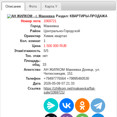
Описание
Фото
Карта Y
Раздел:
КВАРТИРЫ-ПРОДАЖА
Номер лота
1069721
Город
Макеевка
Район
Центрально-Городской
Ориентир
Химик квартал
Кол. комнат
1
Цена
1 500 000 RUB
Этаж/этажность
5/5
Тех. этаж
нет
Площадь:
общ.
33
Агентство
АН ЖИЛКОМ Макеевка Донецк, ул.
Челюскинцев, 151
Телефон
+79497776564 +79895460530
Дата
2026-05-09 07:21:33
Ссылка
https://zhilkom.net/makeevka/flat-
sale/1069721/