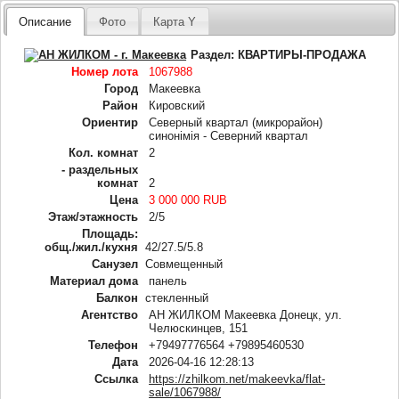
Описание
Фото
Карта Y
Раздел:
КВАРТИРЫ-ПРОДАЖА
Номер лота
1067988
Город
Макеевка
Район
Кировский
Ориентир
Северный квартал (микрорайон)
синонімія - Северний квартал
Кол. комнат
2
- раздельных
комнат
2
Цена
3 000 000 RUB
Этаж/этажность
2/5
Площадь:
общ./жил./кухня
42/27.5/5.8
Санузел
Совмещенный
Материал дома
панель
Балкон
стекленный
Агентство
АН ЖИЛКОМ Макеевка Донецк, ул.
Челюскинцев, 151
Телефон
+79497776564 +79895460530
Дата
2026-04-16 12:28:13
Ссылка
https://zhilkom.net/makeevka/flat-
sale/1067988/