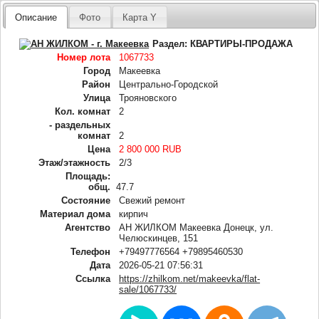
Описание
Фото
Карта Y
Раздел:
КВАРТИРЫ-ПРОДАЖА
Номер лота
1067733
Город
Макеевка
Район
Центрально-Городской
Улица
Трояновского
Кол. комнат
2
- раздельных
комнат
2
Цена
2 800 000 RUB
Этаж/этажность
2/3
Площадь:
общ.
47.7
Состояние
Свежий ремонт
Материал дома
кирпич
Агентство
АН ЖИЛКОМ Макеевка Донецк, ул.
Челюскинцев, 151
Телефон
+79497776564 +79895460530
Дата
2026-05-21 07:56:31
Ссылка
https://zhilkom.net/makeevka/flat-
sale/1067733/