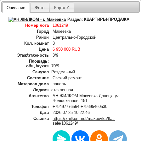
Описание
Фото
Карта Y
Раздел:
КВАРТИРЫ-ПРОДАЖА
Номер лота
1061249
Город
Макеевка
Район
Центрально-Городской
Кол. комнат
3
Цена
6 950 000 RUB
Этаж/этажность
3/9
Площадь:
общ./кухня
70/9
Санузел
Раздельный
Состояние
Свежий ремонт
Материал дома
панель
Лоджия
стекленная
Агентство
АН ЖИЛКОМ Макеевка Донецк, ул.
Челюскинцев, 151
Телефон
+79497776564 +79895460530
Дата
2026-07-25 10:22:46
Ссылка
https://zhilkom.net/makeevka/flat-
sale/1061249/