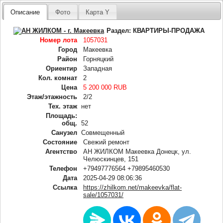
Описание
Фото
Карта Y
Раздел:
КВАРТИРЫ-ПРОДАЖА
Номер лота
1057031
Город
Макеевка
Район
Горняцкий
Ориентир
Западная
Кол. комнат
2
Цена
5 200 000 RUB
Этаж/этажность
2/2
Тех. этаж
нет
Площадь:
общ.
52
Санузел
Совмещенный
Состояние
Свежий ремонт
Агентство
АН ЖИЛКОМ Макеевка Донецк, ул.
Челюскинцев, 151
Телефон
+79497776564 +79895460530
Дата
2025-04-29 08:06:36
Ссылка
https://zhilkom.net/makeevka/flat-
sale/1057031/