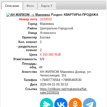
Описание
Фото
Карта Y
Раздел:
КВАРТИРЫ-ПРОДАЖА
Номер лота
1033010
Город
Макеевка
Район
Центрально-Городской
Улица
Успенского
Ориентир
Батова
Кол. комнат
2
- раздельных
комнат
2
Цена
4 150 000 RUB
Этаж/этажность
6/9
Площадь:
общ.
49
Агентство
АН ЖИЛКОМ Макеевка Донецк, ул.
Челюскинцев, 151
Телефон
+79497776564 +79895460530
Дата
2026-04-15 05:30:53
Ссылка
https://zhilkom.net/makeevka/flat-
sale/1033010/