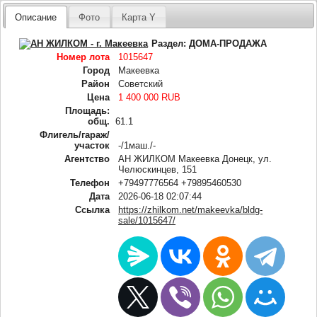
Описание
Фото
Карта Y
Раздел:
ДОМА-ПРОДАЖА
Номер лота
1015647
Город
Макеевка
Район
Советский
Цена
1 400 000 RUB
Площадь:
общ.
61.1
Флигель/гараж/
участок
-/1маш./-
Агентство
АН ЖИЛКОМ Макеевка Донецк, ул.
Челюскинцев, 151
Телефон
+79497776564 +79895460530
Дата
2026-06-18 02:07:44
Ссылка
https://zhilkom.net/makeevka/bldg-
sale/1015647/