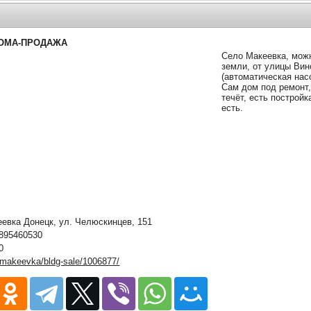
ОМА-ПРОДАЖА
Село Макеевка, можн
земли, от улицы Вин
(автоматическая насо
Сам дом под ремонт
течёт, есть постройк
есть.
вка Донецк, ул. Челюскинцев, 151
895460530
0
t/makeevka/bldg-sale/1006877/