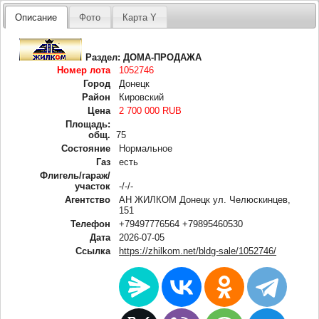
Описание
Фото
Карта Y
Раздел:
ДОМА-ПРОДАЖА
Номер лота
1052746
Город
Донецк
Район
Кировский
Цена
2 700 000 RUB
Площадь:
общ.
75
Состояние
Нормальное
Газ
есть
Флигель/гараж/
участок
-/-/-
Агентство
АН ЖИЛКОМ Донецк ул. Челюскинцев,
151
Телефон
+79497776564 +79895460530
Дата
2026-07-05
Ссылка
https://zhilkom.net/bldg-sale/1052746/