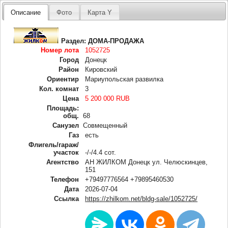
Описание
Фото
Карта Y
Раздел:
ДОМА-ПРОДАЖА
Номер лота
1052725
Город
Донецк
Район
Кировский
Ориентир
Мариупольская развилка
Кол. комнат
3
Цена
5 200 000 RUB
Площадь:
общ.
68
Санузел
Совмещенный
Газ
есть
Флигель/гараж/
участок
-/-/4.4 сот.
Агентство
АН ЖИЛКОМ Донецк ул. Челюскинцев,
151
Телефон
+79497776564 +79895460530
Дата
2026-07-04
Ссылка
https://zhilkom.net/bldg-sale/1052725/