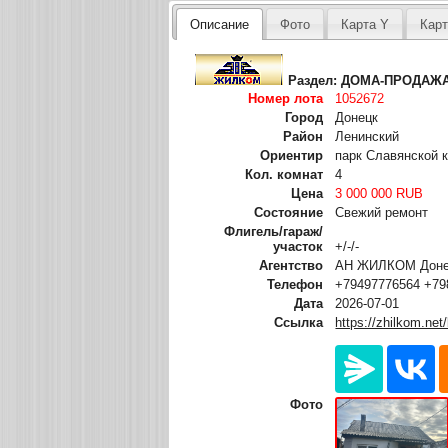
Описание
Фото
Карта Y
Карт
Раздел:
ДОМА-ПРОДАЖ
Номер лота
1052672
Город
Донецк
Район
Ленинский
Ориентир
парк Славянской 
Кол. комнат
4
Цена
3 000 000 RUB
Состояние
Свежий ремонт
Флигель/гараж/
участок
+/-/-
Агентство
АН ЖИЛКОМ Донец
Телефон
+79497776564 +79
Дата
2026-07-01
Ссылка
https://zhilkom.net
Фото