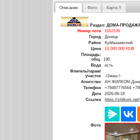
Описание
Фото
Карта Y
Раздел:
ДОМА-ПРОДАЖ
Номер лота
1052539
Город
Донецк
Район
Куйбышевский
Цена
15 000 000 RUB
Площадь:
общ.
190
Вода
есть
Флигель/гараж/
участок
-/2маш./-
Агентство
АН ЖИЛКОМ Донец
Телефон
+79497776564 +79
Дата
2026-06-18
Ссылка
https://zhilkom.net
Фото