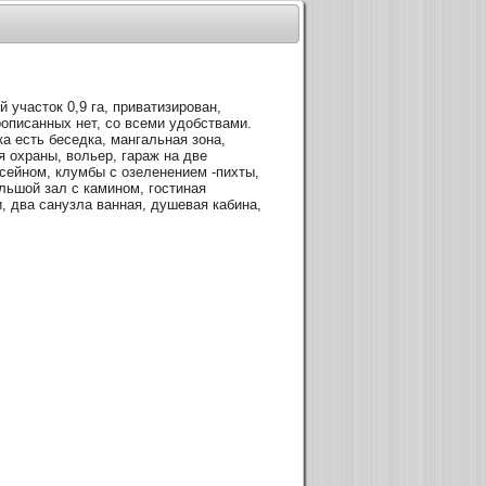
 участок 0,9 га, приватизирован,
рописанных нет, со всеми удобствами.
ка есть беседка, мангальная зона,
 охраны, вольер, гараж на две
сейном, клумбы с озеленением -пихты,
ольшой зал с камином, гостиная
и, два санузла ванная, душевая кабина,