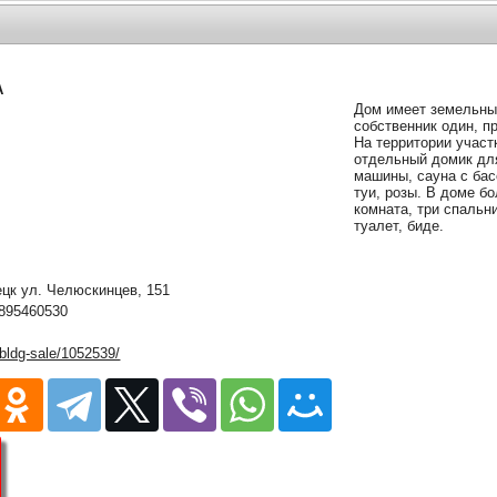
А
Дом имеет земельный
собственник один, п
На территории участ
отдельный домик для
машины, сауна с бас
туи, розы. В доме б
комната, три спальн
туалет, биде.
к ул. Челюскинцев, 151
895460530
/bldg-sale/1052539/