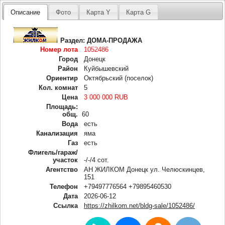
Описание
Фото
Карта Y
Карта G
Раздел:
ДОМА-ПРОДАЖА
Номер лота
1052486
Город
Донецк
Район
Куйбышевский
Ориентир
Октябрьский (поселок)
Кол. комнат
5
Цена
3 000 000 RUB
Площадь:
общ.
60
Вода
есть
Канализация
яма
Газ
есть
Флигель/гараж/
участок
-/-/4 сот.
Агентство
АН ЖИЛКОМ Донецк ул. Челюскинцев,
151
Телефон
+79497776564 +79895460530
Дата
2026-06-12
Ссылка
https://zhilkom.net/bldg-sale/1052486/