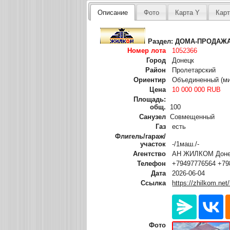
Описание
Фото
Карта Y
Карт
Раздел:
ДОМА-ПРОДАЖ
Номер лота
1052366
Город
Донецк
Район
Пролетарский
Ориентир
Объединенный (ми
Цена
10 000 000 RUB
Площадь:
общ.
100
Санузел
Совмещенный
Газ
есть
Флигель/гараж/
участок
-/1маш./-
Агентство
АН ЖИЛКОМ Донец
Телефон
+79497776564 +79
Дата
2026-06-04
Ссылка
https://zhilkom.net
Фото