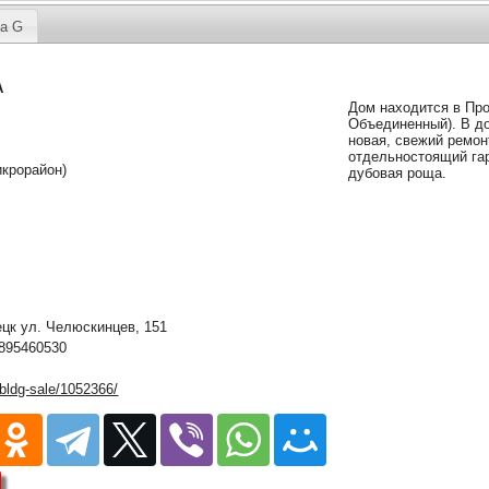
а G
А
Дом находится в Про
Объединенный). В д
новая, свежий ремон
отдельностоящий га
крорайон)
дубовая роща.
к ул. Челюскинцев, 151
895460530
/bldg-sale/1052366/