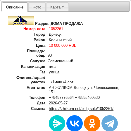
Описание
Фото
Карта Y
Раздел:
ДОМА-ПРОДАЖА
Номер лота
1052261
Город
Донецк
Район
Калининский
Цена
10 000 000 RUB
Площадь:
общ.
90
Санузел
Совмещенный
Канализация
яма
Газ
улица
Флигель/гараж/
участок
+/1маш./4 сот.
Агентство
АН ЖИЛКОМ Донецк ул. Челюскинцев,
151
Телефон
+79497776564 +79895460530
Дата
2026-05-27
Ссылка
https://zhilkom.net/bldg-sale/1052261/