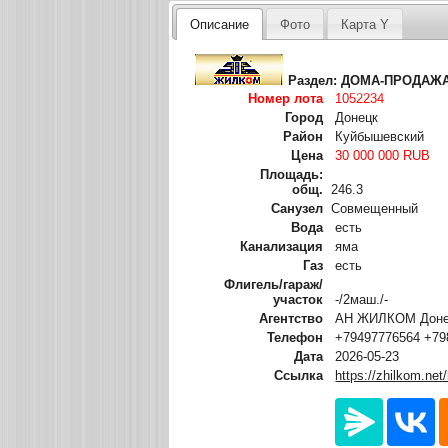
Описание
Фото
Карта Y
Раздел:
ДОМА-ПРОДАЖ
Номер лота
1052234
Город
Донецк
Район
Куйбышевский
Цена
30 000 000 RUB
Площадь:
общ.
246.3
Санузел
Совмещенный
Вода
есть
Канализация
яма
Газ
есть
Флигель/гараж/
участок
-/2маш./-
Агентство
АН ЖИЛКОМ Донец
Телефон
+79497776564 +79
Дата
2026-05-23
Ссылка
https://zhilkom.net