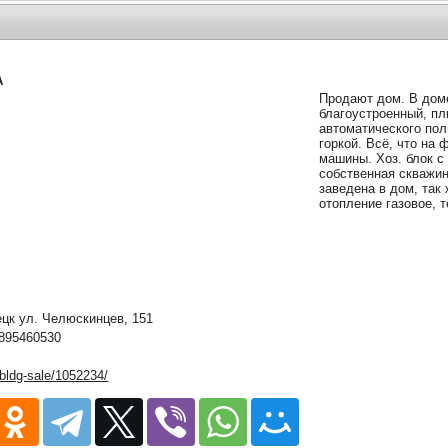
А
Продают дом. В дом
благоустроенный, пл
автоматического пол
горкой. Всё, что на 
машины. Хоз. блок с
собственная скважин
заведена в дом, так
отопление газовое, т
к ул. Челюскинцев, 151
895460530
/bldg-sale/1052234/