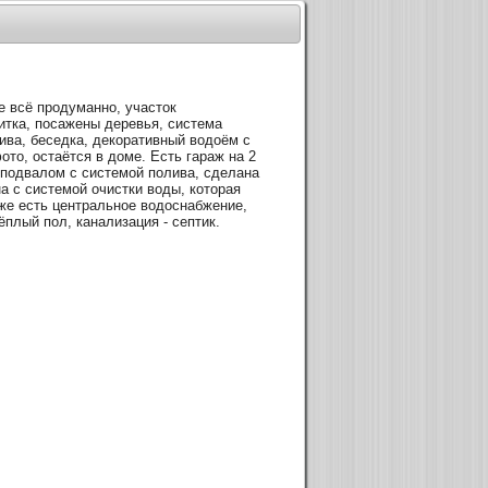
е всё продуманно, участок
итка, посажены деревья, система
ива, беседка, декоративный водоём с
фото, остаётся в доме. Есть гараж на 2
 подвалом с системой полива, сделана
а с системой очистки воды, которая
 же есть центральное водоснабжение,
ёплый пол, канализация - септик.