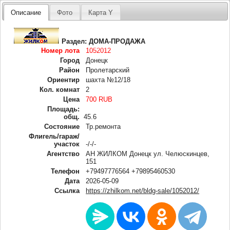
Описание
Фото
Карта Y
Раздел:
ДОМА-ПРОДАЖА
Номер лота
1052012
Город
Донецк
Район
Пролетарский
Ориентир
шахта №12/18
Кол. комнат
2
Цена
700 RUB
Площадь:
общ.
45.6
Состояние
Тр.ремонта
Флигель/гараж/
участок
-/-/-
Агентство
АН ЖИЛКОМ Донецк ул. Челюскинцев,
151
Телефон
+79497776564 +79895460530
Дата
2026-05-09
Ссылка
https://zhilkom.net/bldg-sale/1052012/