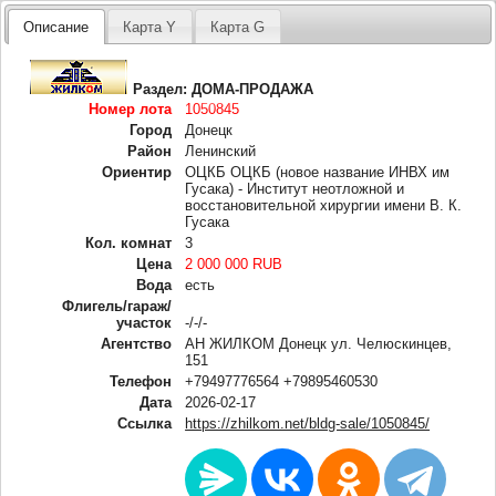
Описание
Карта Y
Карта G
Раздел:
ДОМА-ПРОДАЖА
Номер лота
1050845
Город
Донецк
Район
Ленинский
Ориентир
ОЦКБ ОЦКБ (новое название ИНВХ им
Гусака) - Институт неотложной и
восстановительной хирургии имени В. К.
Гусака
Кол. комнат
3
Цена
2 000 000 RUB
Вода
есть
Флигель/гараж/
участок
-/-/-
Агентство
АН ЖИЛКОМ Донецк ул. Челюскинцев,
151
Телефон
+79497776564 +79895460530
Дата
2026-02-17
Ссылка
https://zhilkom.net/bldg-sale/1050845/